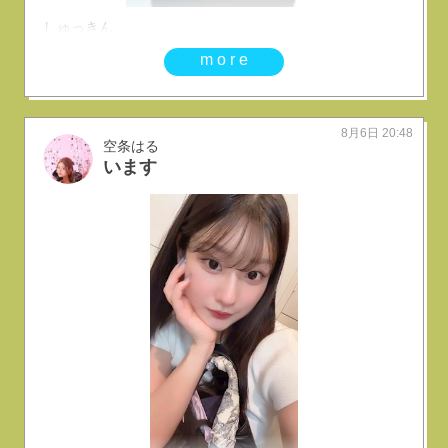
しゅっきん
more
8月6日 20:48
空条はる
います