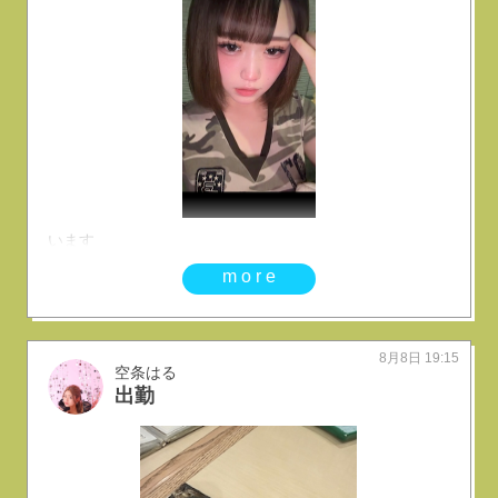
います
more
8月8日 19:15
空条はる
出勤