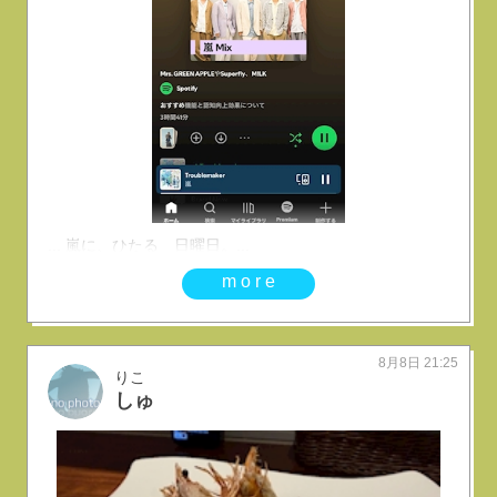
... 嵐に、ひたる 日曜日。...
more
8月8日 21:25
りこ
しゅ