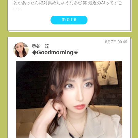
とかあったら絶対集めちゃうなあ😶笑 最近のAIってすご
いね
more
8月7日 00:49
恭谷 諒
☀️Goodmorning☀️