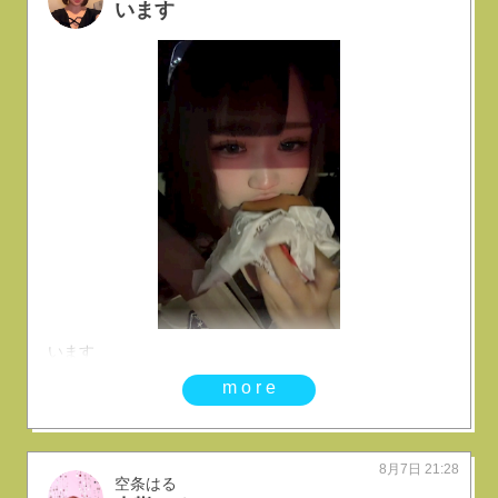
います
います
more
8月7日 21:28
空条はる