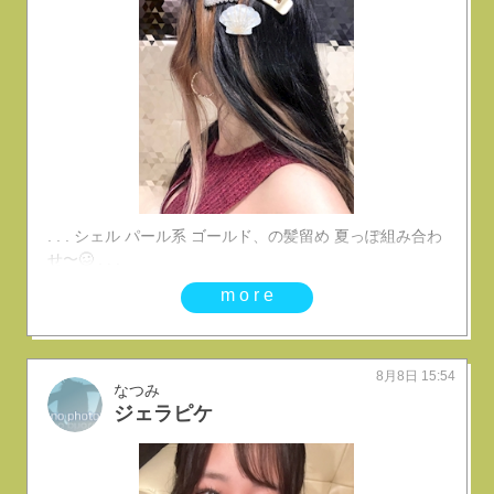
. . . シェル パール系 ゴールド、の髪留め 夏っぽ組み合わ
せ〜🥴 . . .
more
8月8日 15:54
なつみ
ジェラピケ