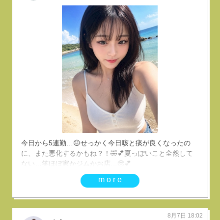
今日から5連勤…😐せっかく今日咳と痰が良くなったの
に、また悪化するかもね？！🤣︎💕︎︎夏っぽいこと全然して
ない…笑ほぼ家かジムかお店…🥺︎💕︎︎
more
8月7日 18:02