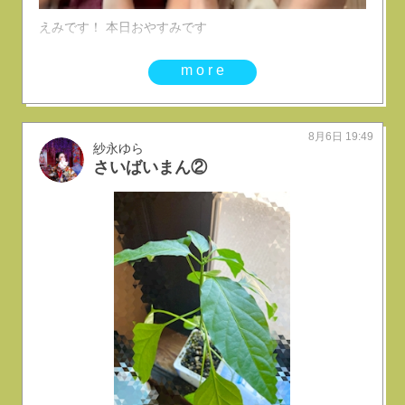
えみです！ 本日おやすみです
more
8月6日 19:49
紗永ゆら
さいばいまん②