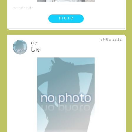
おねむねむ
more
8月6日 22:12
りこ
しゅ