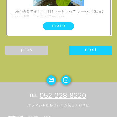
... 種から育てました🙋🏻‍♀️！ 2ヶ月たって よーやく30cmく
らいに成長 まだ花が咲かない〜...
more
prev
next
052-228-8220
TEL
オフィシャルを見たとお伝えください