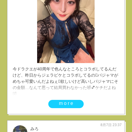
今ドラクエが40周年で色んなところとコラボしてるんだ
けど、昨日からジェラピケとコラボしてるの🫪パジャマが
めちゃ可愛いんだよねぇ🫪欲しいけど高いしパジャマにそ
の金額…なんて思って結局買わなかった🤣︎💕︎︎ケチだよね
🤣
more
8月7日 23:37
みろ