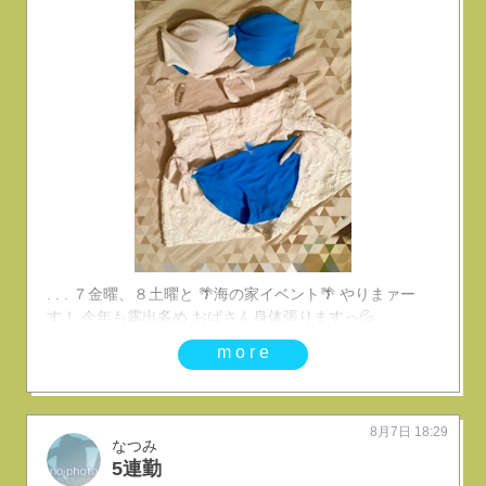
. . . ７金曜、８土曜と 🌴海の家イベント🌴 やりまァー
す！ 今年も露出多め おばさん身体張りますっ💦 . . .
more
8月7日 18:29
なつみ
5連勤