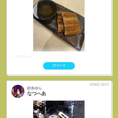
いますよーん
more
8月8日 18:17
紗永ゆら
なつへあ