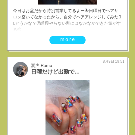
今日はお盆だから特別営業してるよー🌟日曜日でヘアサ
ロン空いてなかったから、自分でヘアアレンジしてみた🫪︎
💕︎︎どうかな？🤔普段やらない割にはなかなかできた気がす
る🤨
more
8月9日 19:51
潤声 Ramu
日曜だけど出勤です！