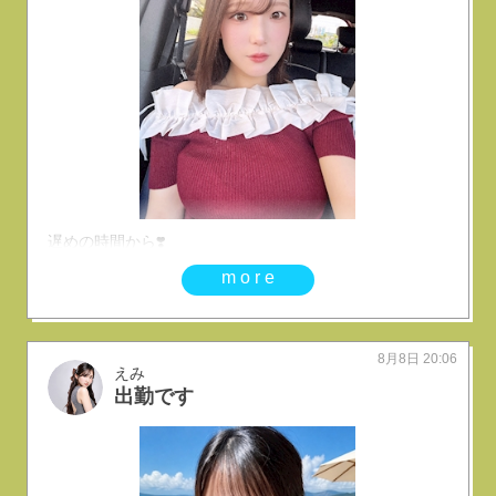
遅めの時間から❣️
more
8月8日 20:06
えみ
出勤です