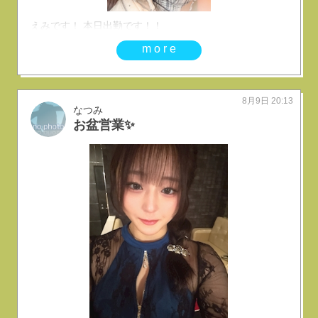
えみです！ 本日出勤です！！
more
8月9日 20:13
なつみ
お盆営業✨