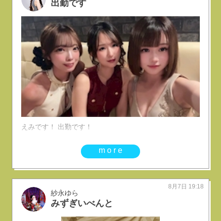
出勤です
えみです！ 出勤です！
more
8月7日 19:18
紗永ゆら
みずぎいべんと