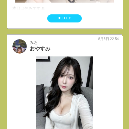
本日は休みです🙇‍♀️
more
8月6日 22:54
みろ
おやすみ