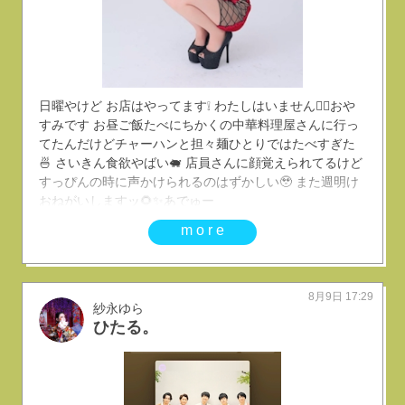
日曜やけど お店はやってます❕ わたしはいません🙅‍♀️おや
すみです お昼ご飯たべにちかくの中華料理屋さんに行っ
てたんだけどチャーハンと担々麺ひとりではたべすぎた
🍜 さいきん食欲やばい🐖 店員さんに顔覚えられてるけど
すっぴんの時に声かけられるのはずかしい🥹 また週明け
おねがいしますッ🌻✨あでゅー
more
8月9日 17:29
紗永ゆら
ひたる。