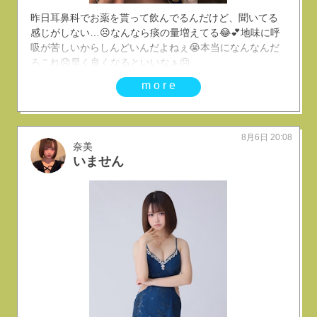
昨日耳鼻科でお薬を貰って飲んでるんだけど、聞いてる
感じがしない…☹️なんなら痰の量増えてる😂︎💕︎︎地味に呼
吸が苦しいからしんどいんだよねぇ😭本当になんなんだ
ろこれ😞早く良くなるといいなぁ☹️
more
8月6日 20:08
奈美
いません