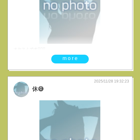
オヤスミです🙇🏻‍♀️
more
2025/11/28 19:32:23
休😅